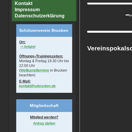
Kontakt
Impressum
Datenschutzerklärung
Schützenverein Brucken
Ort:
-> Anfahrt
Vereinspokals
Öffnungs-/Trainingszeiten:
Montag & Freitag 19:30 Uhr bis
22:00 Uhr
(
Wettkampftermine
in Brucken
beachten)
E-Mail:
kontakt@svbrucken.de
Mitgliedschaft
Mitglied werden?
Antrag stellen